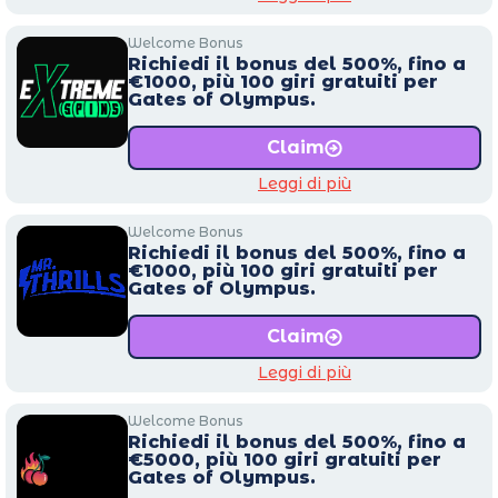
Welcome Bonus
Richiedi il bonus del 500%, fino a
€1000, più 100 giri gratuiti per
Gates of Olympus.
Claim
Leggi di più
Welcome Bonus
Richiedi il bonus del 500%, fino a
€1000, più 100 giri gratuiti per
Gates of Olympus.
Claim
Leggi di più
Welcome Bonus
Richiedi il bonus del 500%, fino a
€5000, più 100 giri gratuiti per
Gates of Olympus.