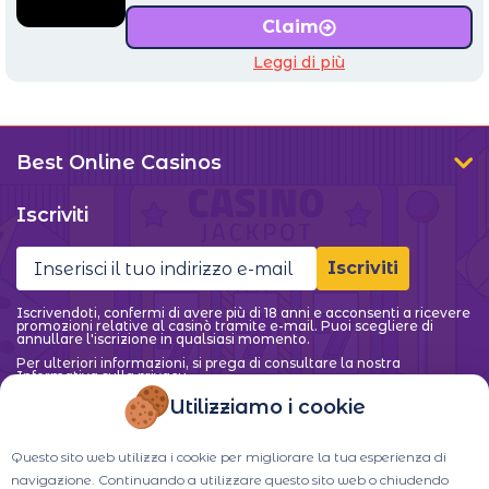
Claim
Leggi di più
Best Online Casinos
Iscriviti
Iscriviti
Iscrivendoti, confermi di avere più di 18 anni e acconsenti a ricevere
promozioni relative al casinò tramite e-mail. Puoi scegliere di
annullare l'iscrizione in qualsiasi momento.
Per ulteriori informazioni, si prega di consultare la nostra
Informativa sulla privacy.
Utilizziamo i cookie
Seguici:
Questo sito web utilizza i cookie per migliorare la tua esperienza di
navigazione. Continuando a utilizzare questo sito web o chiudendo